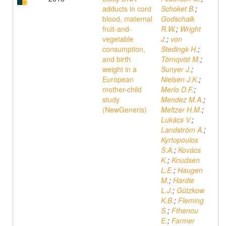
adducts in cord
Schoket B.
;
blood, maternal
Godschalk
fruit-and-
R.W.
;
Wright
vegetable
J.
;
von
consumption,
Stedingk H.
;
and birth
Törnqvist M.
;
weight in a
Sunyer J.
;
European
Nielsen J.K.
;
mother-child
Merlo D.F.
;
study
Mendez M.A.
;
(NewGeneris)
Meltzer H.M.
;
Lukács V.
;
Landström A.
;
Kyrtopoulos
S.A.
;
Kovács
K.
;
Knudsen
L.E.
;
Haugen
M.
;
Hardie
L.J.
;
Gützkow
K.B.
;
Fleming
S.
;
Fthenou
E.
;
Farmer