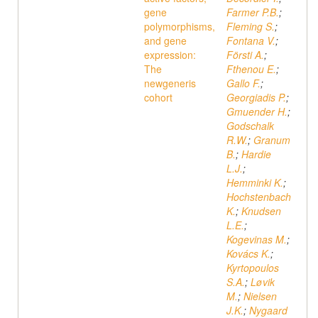
gene
Farmer P.B.
;
polymorphisms,
Fleming S.
;
and gene
Fontana V.
;
expression:
Försti A.
;
The
Fthenou E.
;
newgeneris
Gallo F.
;
cohort
Georgiadis P.
;
Gmuender H.
;
Godschalk
R.W.
;
Granum
B.
;
Hardie
L.J.
;
Hemminki K.
;
Hochstenbach
K.
;
Knudsen
L.E.
;
Kogevinas M.
;
Kovács K.
;
Kyrtopoulos
S.A.
;
Løvik
M.
;
Nielsen
J.K.
;
Nygaard