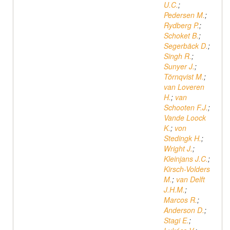
U.C.
;
Pedersen M.
;
Rydberg P.
;
Schoket B.
;
Segerbäck D.
;
Singh R.
;
Sunyer J.
;
Törnqvist M.
;
van Loveren
H.
;
van
Schooten F.J.
;
Vande Loock
K.
;
von
Stedingk H.
;
Wright J.
;
Kleinjans J.C.
;
Kirsch-Volders
M.
;
van Delft
J.H.M.
;
Marcos R.
;
Anderson D.
;
Stagi E.
;