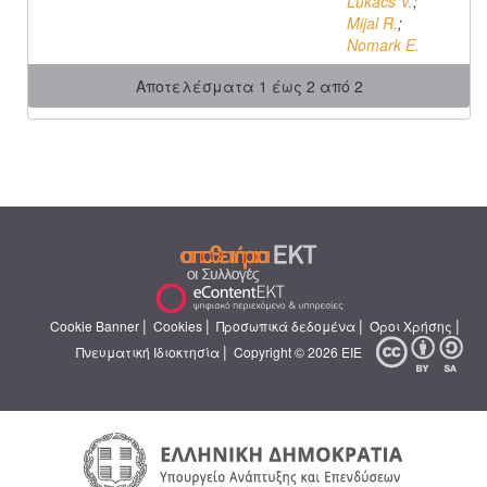
Lukács V.
;
Mijal R.
;
Nomark E.
Αποτελέσματα 1 έως 2 από 2
|
|
|
|
Cookie Banner
Cookies
Προσωπικά δεδομένα
Όροι Χρήσης
|
Πνευματική Ιδιοκτησία
Copyright © 2026 ΕΙΕ