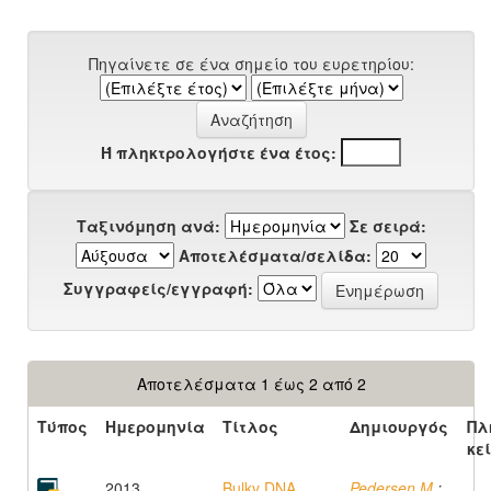
Πηγαίνετε σε ένα σημείο του ευρετηρίου:
Ή πληκτρολογήστε ένα έτος:
Ταξινόμηση ανά:
Σε σειρά:
Αποτελέσματα/σελίδα:
Συγγραφείς/εγγραφή:
Αποτελέσματα 1 έως 2 από 2
Τύπος
Ημερομηνία
Τίτλος
Δημιουργός
Πλ
κε
2013
Bulky DNA
Pedersen M.
;