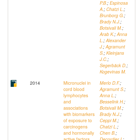
P.B.
;
Espinosa
A.
;
Chatzi L.
;
Brunborg G.
;
Brady N.J.
;
Botsivali M.
;
Arab K.
;
Anna
L.
;
Alexander
J.
;
Agramunt
S.
;
Kleinjans
J.C.
;
Segerbäck D.
;
Kogevinas M.
2014
Micronuclei in
Merlo D.F.
;
cord blood
Agramunt S.
;
lymphocytes
Anna L.
;
and
Besselink H.
;
associations
Botsivali M.
;
with biomarkers
Brady N.J.
;
of exposure to
Ceppi M.
;
carcinogens
Chatzi L.
;
and hormonally
Chen B.
;
active factors,
Decordier I.
;