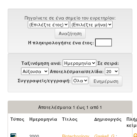
Πηγαίνετε σε ένα σημείο του ευρετηρίου:
Ή πληκτρολογήστε ένα έτος:
Ταξινόμηση ανά:
Σε σειρά:
Αποτελέσματα/σελίδα:
Συγγραφείς/εγγραφή:
Αποτελέσματα 1 έως 1 από 1
Τύπος
Ημερομηνία
Τίτλος
Δημιουργός
Πλή
κείμ
2000
Biotechnology
Gaskell, G.
;