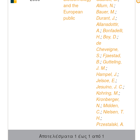
and the
Allum, N.
;
European
Bauer, M.
;
public
Durant, J.
;
Allansdottir,
A.
;
Bonfadelli,
H.
;
Boy, D.
;
de
Cheveigne,
S.
;
Fjaestad,
B.
;
Gutteling,
J. M.
;
Hampel, J.
;
Jelsoe, E.
;
Jesuino, J. C.
;
Kohring, M.
;
Kronberger,
N.
;
Midden,
C.
;
Nielsen, T.
H.
;
Przestalski, A.
Αποτελέσματα 1 έως 1 από 1