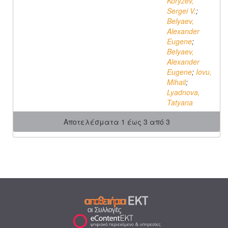
Koryzev,
Sergei V.
;
Belyaev,
Alexander
Eugene
;
Belyaev,
Alexander
Eugene
;
Iovu,
Mihail
;
Lyadnova,
Tatyana
Αποτελέσματα 1 έως 3 από 3