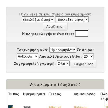
Πηγαίνετε σε ένα σημείο του ευρετηρίου:
Ή πληκτρολογήστε ένα έτος:
Ταξινόμηση ανά:
Σε σειρά:
Αποτελέσματα/σελίδα:
Συγγραφείς/εγγραφή:
Αποτελέσματα 1 έως 2 από 2
Τύπος
Ημερομηνία
Τίτλος
Δημιουργός
Πλή
κεί
2008
Effect of
Batrinou,