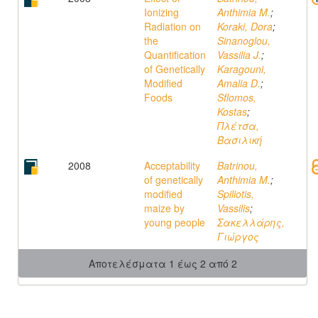
Ionizing
Anthimia M.
;
Radiation on
Koraki, Dora
;
the
Sinanoglou,
Quantification
Vassilia J.
;
of Genetically
Karagouni,
Modified
Amalia D.
;
Foods
Sflomos,
Kostas
;
Πλέτσα,
Βασιλική
2008
Acceptability
Batrinou,
of genetically
Anthimia M.
;
modified
Spiliotis,
maize by
Vassilis
;
young people
Σακελλάρης,
Γιώργος
Αποτελέσματα 1 έως 2 από 2