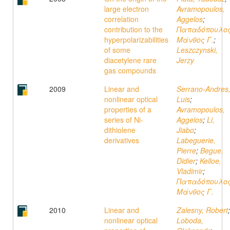
large electron
Avramopoulos,
correlation
Aggelos
;
contribution to the
Παπαδόπουλος
hyperpolarizabilities
Μάνθος Γ.
;
of some
Leszczynski,
diacetylene rare
Jerzy
gas compounds
2009
Linear and
Serrano-Andres
nonlinear optical
Luis
;
properties of a
Avramopoulos,
series of Ni-
Aggelos
;
Li,
dithiolene
Jiabo
;
derivatives
Labeguerie,
Pierre
;
Begue,
Didier
;
Kelloe,
Vladimir
;
Παπαδόπουλος
Μάνθος Γ.
2010
Linear and
Zalesny, Robert
;
nonlinear optical
Loboda,