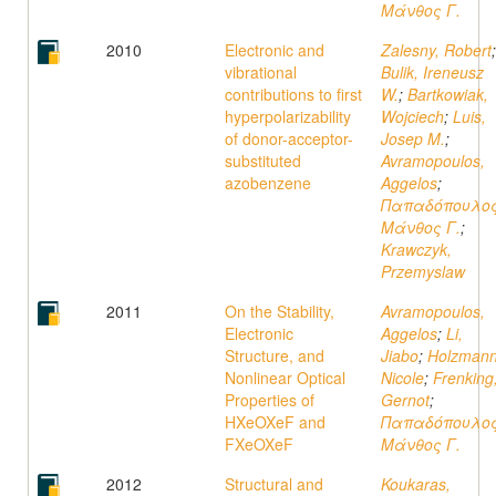
Μάνθος Γ.
2010
Electronic and
Zalesny, Robert
;
vibrational
Bulik, Ireneusz
contributions to first
W.
;
Bartkowiak,
hyperpolarizability
Wojciech
;
Luis,
of donor-acceptor-
Josep M.
;
substituted
Avramopoulos,
azobenzene
Aggelos
;
Παπαδόπουλος
Μάνθος Γ.
;
Krawczyk,
Przemyslaw
2011
On the Stability,
Avramopoulos,
Electronic
Aggelos
;
Li,
Structure, and
Jiabo
;
Holzmann
Nonlinear Optical
Nicole
;
Frenking
Properties of
Gernot
;
HXeOXeF and
Παπαδόπουλος
FXeOXeF
Μάνθος Γ.
2012
Structural and
Koukaras,