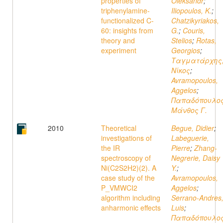
properties of
Oleksandr
;
triphenylamine-
Iliopoulos, K.
;
functionalized C-
Chatzikyriakos,
60: insights from
G.
;
Couris,
theory and
Stelios
;
Rotas,
experiment
Georgios
;
Ταγματάρχης
Νίκος
;
Avramopoulos,
Aggelos
;
Παπαδόπουλος
Μάνθος Γ.
2010
Theoretical
Begue, Didier
;
investigations of
Labeguerie,
the IR
Pierre
;
Zhang-
spectroscopy of
Negrerie, Daisy
Ni(C2S2H2)(2). A
Y.
;
case study of the
Avramopoulos,
P_VMWCI2
Aggelos
;
algorithm including
Serrano-Andres
anharmonic effects
Luis
;
Παπαδόπουλος