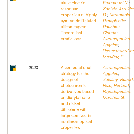
static electric
Emmanuel N.
;
response
Zdetsis, Aristide
properties of highly
D.
;
Karamanis,
symmetric lithiated
Panaghiotis
;
silicon cages:
Pouchan,
Theoretical
Claude
;
predictions
Avramopoulos,
Aggelos
;
Παπαδόπουλος
Μάνθος Γ.
2020
A computational
Avramopoulos,
strategy for the
Aggelos
;
design of
Zaleśny, Robert
;
photochromic
Reis, Heribert
;
derivatives based
Papadopoulos,
on diarylethene
Manthos G.
and nickel
dithiolene with
large contrast in
nonlinear optical
properties