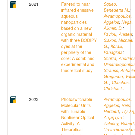
2021
Far-red to near
Squeo,
infrared emissive
Benedetta M.
;
aqueous
Avramopoulos,
nanoparticles
Aggelos
;
Nega,
based on a new
Alkmini D.
;
organic material
Pavlou, Aristea
;
with three BODIPY
Siskos, Michael
dyes at the
G.
;
Koralli,
periphery of the
Panagiota
;
core: A combined
Schiza, Andrian
experimental and
Dimitrakopoulou
theoretical study
Strauss, Antonia
Gregoriou, Vasil
G.
;
Chochos,
Christos L.
2023
Photoswitchable
Avramopoulos,
Molecular Units
Aggelos
;
Reis,
with Tunable
Heribert
;
Τζέλη
Nonlinear Optical
Δήμητρα
;
Activity: A
Zaleśny, Robert
;
Theoretical
Παπαδόπουλος