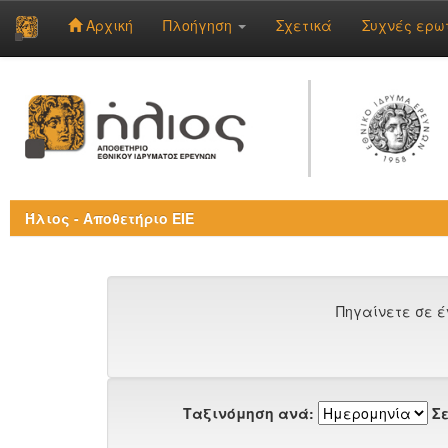
Αρχική
Πλοήγηση
Σχετικά
Συχνές ερω
Skip
navigation
Ήλιος - Αποθετήριο ΕΙΕ
Πηγαίνετε σε έ
Ταξινόμηση ανά:
Σε