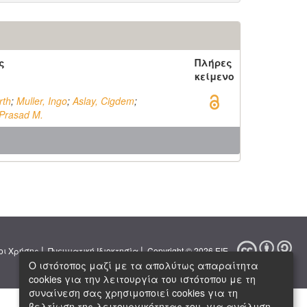
ς
Πλήρες
κείμενο
rth
;
Muller, Ingo
;
Aslay, Cigdem
;
Prasad M.
|
|
οι Χρήσης
Πνευματική Ιδιοκτησία
Copyright © 2026 ΕΙΕ
Ο ιστότοπος μαζί με τα απολύτως απαραίτητα
cookies για την λειτουργία του ιστότοπου με τη
συναίνεση σας χρησιμοποιεί cookies για τη
βελτίωση της λειτουργικότητας του, για ανάλυση,