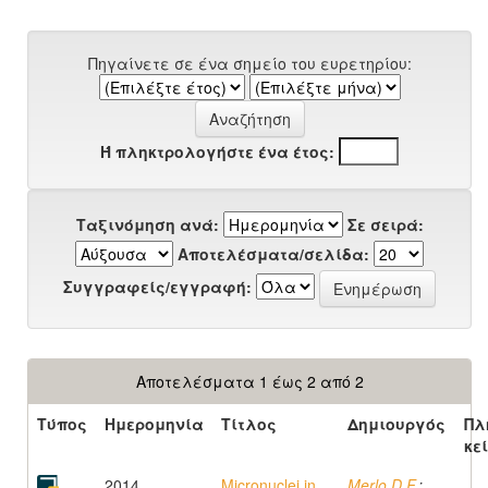
Πηγαίνετε σε ένα σημείο του ευρετηρίου:
Ή πληκτρολογήστε ένα έτος:
Ταξινόμηση ανά:
Σε σειρά:
Αποτελέσματα/σελίδα:
Συγγραφείς/εγγραφή:
Αποτελέσματα 1 έως 2 από 2
Τύπος
Ημερομηνία
Τίτλος
Δημιουργός
Πλ
κε
2014
Micronuclei in
Merlo D.F.
;