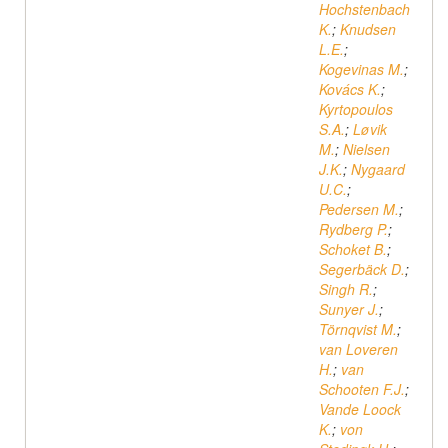
Hochstenbach
K.
;
Knudsen
L.E.
;
Kogevinas M.
;
Kovács K.
;
Kyrtopoulos
S.A.
;
Løvik
M.
;
Nielsen
J.K.
;
Nygaard
U.C.
;
Pedersen M.
;
Rydberg P.
;
Schoket B.
;
Segerbäck D.
;
Singh R.
;
Sunyer J.
;
Törnqvist M.
;
van Loveren
H.
;
van
Schooten F.J.
;
Vande Loock
K.
;
von