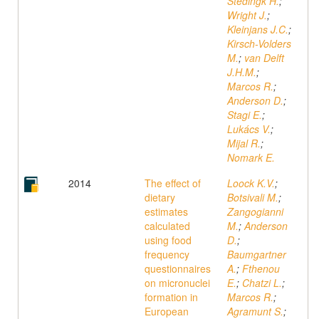
Stedingk H.
;
Wright J.
;
Kleinjans J.C.
;
Kirsch-Volders
M.
;
van Delft
J.H.M.
;
Marcos R.
;
Anderson D.
;
Stagi E.
;
Lukács V.
;
Mijal R.
;
Nomark E.
2014
The effect of
Loock K.V.
;
dietary
Botsivali M.
;
estimates
Zangogianni
calculated
M.
;
Anderson
using food
D.
;
frequency
Baumgartner
questionnaires
A.
;
Fthenou
on micronuclei
E.
;
Chatzi L.
;
formation in
Marcos R.
;
European
Agramunt S.
;