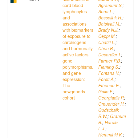
cord blood
Agramunt S.
;
lymphocytes
Anna L.
;
and
Besselink H.
;
associations
Botsivali M.
;
with biomarkers
Brady N.J.
;
of exposure to
Ceppi M.
;
carcinogens
Chatzi L.
;
and hormonally
Chen B.
;
active factors,
Decordier I.
;
gene
Farmer P.B.
;
polymorphisms,
Fleming S.
;
and gene
Fontana V.
;
expression:
Försti A.
;
The
Fthenou E.
;
newgeneris
Gallo F.
;
cohort
Georgiadis P.
;
Gmuender H.
;
Godschalk
R.W.
;
Granum
B.
;
Hardie
L.J.
;
Hemminki K.
;