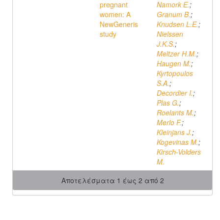
pregnant
Namork E.
;
women: A
Granum B.
;
NewGeneris
Knudsen L.E.
;
study
Nielssen
J.K.S.
;
Meltzer H.M.
;
Haugen M.
;
Kyrtopoulos
S.A.
;
Decordier I.
;
Plas G.
;
Roelants M.
;
Merlo F.
;
Kleinjans J.
;
Kogevinas M.
;
Kirsch-Volders
M.
Αποτελέσματα 1 έως 2 από 2