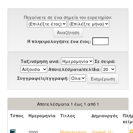
Πηγαίνετε σε ένα σημείο του ευρετηρίου:
Ή πληκτρολογήστε ένα έτος:
Ταξινόμηση ανά:
Σε σειρά:
Αποτελέσματα/σελίδα:
Συγγραφείς/εγγραφή:
Αποτελέσματα 1 έως 1 από 1
Τύπος
Ημερομηνία
Τίτλος
Δημιουργός
Πλή
κείμ
2000
Biotechnology
Gaskell, G.
;