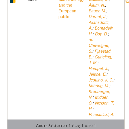
and the
Allum, N.
;
European
Bauer, M.
;
public
Durant, J.
;
Allansdottir,
A.
;
Bonfadelli,
H.
;
Boy, D.
;
de
Cheveigne,
S.
;
Fjaestad,
B.
;
Gutteling,
J. M.
;
Hampel, J.
;
Jelsoe, E.
;
Jesuino, J. C.
;
Kohring, M.
;
Kronberger,
N.
;
Midden,
C.
;
Nielsen, T.
H.
;
Przestalski, A.
Αποτελέσματα 1 έως 1 από 1