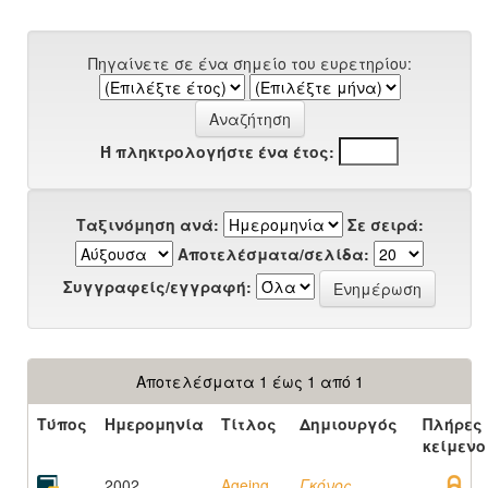
Πηγαίνετε σε ένα σημείο του ευρετηρίου:
Ή πληκτρολογήστε ένα έτος:
Ταξινόμηση ανά:
Σε σειρά:
Αποτελέσματα/σελίδα:
Συγγραφείς/εγγραφή:
Αποτελέσματα 1 έως 1 από 1
Τύπος
Ημερομηνία
Τίτλος
Δημιουργός
Πλήρες
κείμενο
2002
Ageing
Γκόνος,