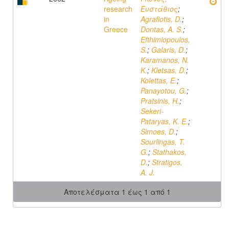
research
Ευστάθιος
;
in
Agrafiotis, D.
;
Greece
Dontas, A. S.
;
Efthimiopoulos,
S.
;
Galaris, D.
;
Karamanos, N.
K.
;
Kletsas, D.
;
Kolettas, E.
;
Panayotou, G.
;
Pratsinis, H.
;
Sekeri-
Pataryas, K. E.
;
Simoes, D.
;
Sourlingas, T.
G.
;
Stathakos,
D.
;
Stratigos,
A. J.
Αποτελέσματα 1 έως 1 από 1