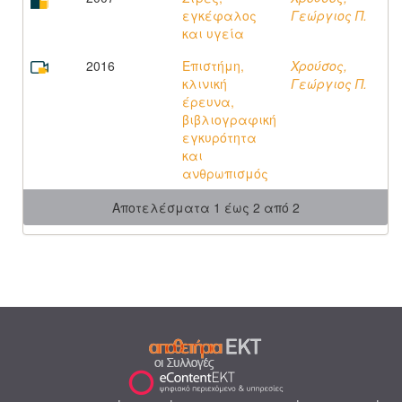
εγκέφαλος
Γεώργιος Π.
και υγεία
2016
Επιστήμη,
Χρούσος,
κλινική
Γεώργιος Π.
έρευνα,
βιβλιογραφική
εγκυρότητα
και
ανθρωπισμός
Αποτελέσματα 1 έως 2 από 2