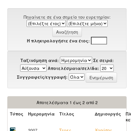
Πηγαίνετε σε ένα σημείο του ευρετηρίου:
Ή πληκτρολογήστε ένα έτος:
Ταξινόμηση ανά:
Σε σειρά:
Αποτελέσματα/σελίδα:
Συγγραφείς/εγγραφή:
Αποτελέσματα 1 έως 2 από 2
Τύπος
Ημερομηνία
Τίτλος
Δημιουργός
Π
κε
2007
Στρες,
Χρούσος,