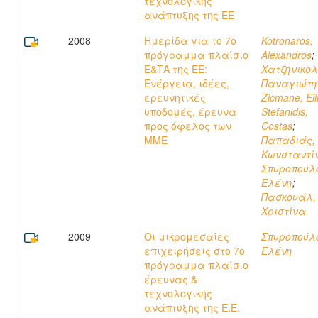
τεχνολογικής
ανάπτυξης της ΕΕ
2008
Ημερίδα για το 7ο
Kotronaros,
πρόγραμμα πλαίσιο
Αlexandros
;
Ε&ΤΑ της ΕΕ:
Χατζηνικολ
Ενέργεια, ιδέες,
Παναγιώτη
ερευνητικές
Zicmane, El
υποδομές, έρευνα
Stefanidis,
προς όφελος των
Costas
;
ΜΜΕ
Παπαδιάς,
Κωνσταντί
Σπυροπούλ
Ελένη
;
Πασκουάλ,
Χριστίνα
2009
Οι μικρομεσαίες
Σπυροπούλ
επιχειρήσεις στο 7ο
Ελένη
πρόγραμμα πλαίσιο
έρευνας &
τεχνολογικής
ανάπτυξης της Ε.Ε.