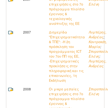
επιχειρήσεις στο 7ο
Ελένη
πρόγραμμα πλαίσιο
έρευνας &
τεχνολογικής
ανάπτυξης της ΕΕ
2007
Διημερίδα
Λυμπέρης,
"Επιχειρηματικότητα
Ανδρέας
;
& ΤΠΕ": -Η 2η
Κουτροκόη,
πρόσκληση του
Μαρία
;
προγράμματος ICT
Σπυροπούλ
του 7ου ΠΠ της ΕΕ,
Ελένη
;
-Επιχειρηματικές
Λυμπέρης,
προκλήσεις στην
Ανδρέας
πληροφορική και τις
επικοινωνίες, 1η
Εκδήλωση
2008
Οι μικρο μεσαίες
Σπυροπούλ
επιχειρήσεις στο 7ο
Ελένη
πρόγραμμα πλαίσιο
έρευνας &