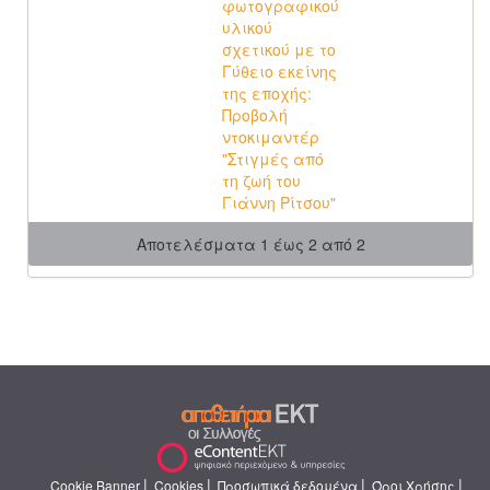
φωτογραφικού
υλικού
σχετικού με το
Γύθειο εκείνης
της εποχής:
Προβολή
ντοκιμαντέρ
"Στιγμές από
τη ζωή του
Γιάννη Ρίτσου"
Αποτελέσματα 1 έως 2 από 2
|
|
|
|
Cookie Banner
Cookies
Προσωπικά δεδομένα
Όροι Χρήσης