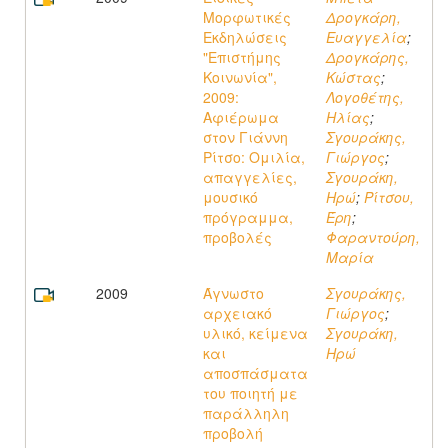
Μορφωτικές
Δρογκάρη,
Εκδηλώσεις
Ευαγγελία
;
"Επιστήμης
Δρογκάρης,
Κοινωνία",
Κώστας
;
2009:
Λογοθέτης,
Αφιέρωμα
Ηλίας
;
στον Γιάννη
Σγουράκης,
Ρίτσο: Ομιλία,
Γιώργος
;
απαγγελίες,
Σγουράκη,
μουσικό
Ηρώ
;
Ρίτσου,
πρόγραμμα,
Έρη
;
προβολές
Φαραντούρη,
Μαρία
2009
Άγνωστο
Σγουράκης,
αρχειακό
Γιώργος
;
υλικό, κείμενα
Σγουράκη,
και
Ηρώ
αποσπάσματα
του ποιητή με
παράλληλη
προβολή