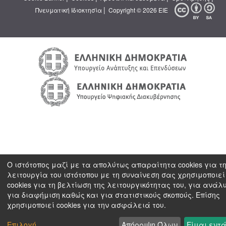
|
Πνευματική Ιδιοκτησία
Copyright © 2026 ΕΙΕ
Ο ιστότοπος μαζί με τα απολύτως απαραίτητα cookies για τ
λειτουργία του ιστότοπου με τη συναίνεση σας χρησιμοποιεί
cookies για τη βελτίωση της λειτουργικότητας του, για ανάλ
για διαφήμιση καθώς και για στατιστικούς σκοπούς. Επίσης
χρησιμοποιεί cookies για την ασφάλειά του.
Επιλογή
Απόρριψη Όλων
Είμαι εντά