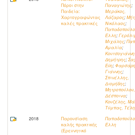
Πόροι στην
Παναγιώτης
;
Παιδεία:
Μεράκος,
Χαρτογραφώντας
Λάζαρος
;
Μήτ
καλές πρακτικές
Νικόλαος
;
Παπαδοπούλο
Έλλη
;
Γερόλι
Μιχάλης
;
Παπ
Αμαλία
;
Κουτσογιάννη
Δημήτρης
;
Σαχ
Εύη
;
Φαρσάρη
Γιάννης
;
Σπινέλλης,
Διομήδης
;
Μητροπούλου,
Δέσποινα
;
Κουζέλης, Μά
Τύμπας, Τέλη
2018
Παρουσίαση
Παπαδοπούλο
καλής πρακτικής
Έλλη
(Ερευνητικό