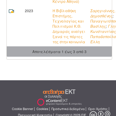
Κέντρο Αθηνά)
2023
Η Βιβλιοθήκη
Σαρηγιάννης,
Επιστήμης,
Δημοσθένης
;
Τεχνολογίας και
Παναγιωτόπο
Πολιτισμού Κ.Θ.
Βασίλης
;
Γλη
Δημαράς ανοίγει
Κωνσταντίνος
ξανά τις πόρτες
Παπαδοπούλο
της στην κοινωνία
Έλλη
Αποτελέσματα 1 έως 3 από 3
|
|
|
|
Cookie Banner
Cookies
Προσωπικά δεδομένα
Όροι Χρήσης
|
Πνευματική Ιδιοκτησία
Copyright © 2026 ΕΙΕ