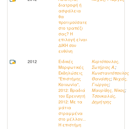
διατροφή ή
ασφάλεια
θα
προτιμούσατε
στο τραπέζι
σας? Η
επιλογή είναι
ΔΙΚΗ σου
ευθύνη
2012
Ειδικές
Κυρτόπουλος,
Μορφωτικές
Σωτήριος Α.
;
Εκδηλώσεις
Κωνσταντόπουλος
"Επιστήμης
Θανάσης
;
Νυχάς,
Κοινωνία",
Γιώργος
;
2012: Βραδιά
Μαυρίδης, Νίκος
;
του Ερευνητή
Τσουκαλάς,
2012: Με τα
Δημήτρης
μάτια
στραμμένα
στο μέλλον...
Η επιστήμη