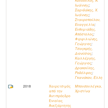
Κουσουλός, Α.
Ιωάννης
;
Σαριδάκης, Χ.
Ιωάννης
;
Σταυροπούλου,
Ευαγγελία
;
Ευθυμιάδης,
Απόστολος
;
Φιρφιλιώνης,
Γεώργιος
;
Τσαγκρής,
Διονύσιος
;
Καλλέργης,
Γεώργιος
;
Δρακούλης,
Ροδόλφος
;
Γκανάκου, Έλλη
2018
Χαιρετσιμός
Μπουσουλέγκα,
από την
Χριστίνα
Αντιπρόεδρο
Ενιαίας
Ανεξάρτητης