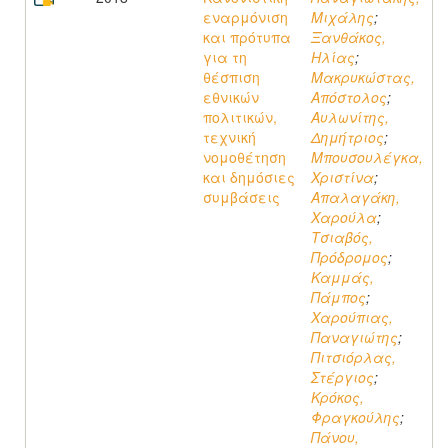
εναρμόνιση
Μιχάλης
;
και πρότυπα
Ξανθάκος,
για τη
Ηλίας
;
θέσπιση
Μακρυκώστας,
εθνικών
Απόστολος
;
πολιτικών,
Αυλωνίτης,
τεχνική
Δημήτριος
;
νομοθέτηση
Μπουσουλέγκα,
και δημόσιες
Χριστίνα
;
συμβάσεις
Απαλαγάκη,
Χαρούλα
;
Τσιαβός,
Πρόδρομος
;
Καμμάς,
Πάμπος
;
Χαρούπιας,
Παναγιώτης
;
Πιτσιόρλας,
Στέργιος
;
Κρόκος,
Φραγκούλης
;
Πάνου,