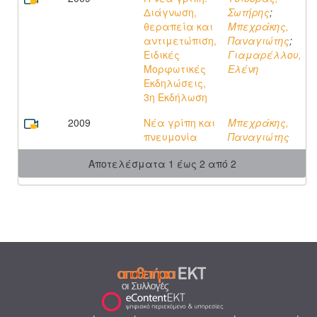
Διάγνωση,
Σωτήρης
;
θεραπεία και
Μπεχράκης,
αντιμετώπιση,
Παναγιώτης
;
Ειδικές
Γιαμαρέλλου,
Μορφωτικές
Ελένη
Εκδηλώσεις,
3η Εκδήλωση
2009
Νέα γρίπη και
Μπεχράκης,
πνευμονία
Παναγιώτης
Αποτελέσματα 1 έως 2 από 2