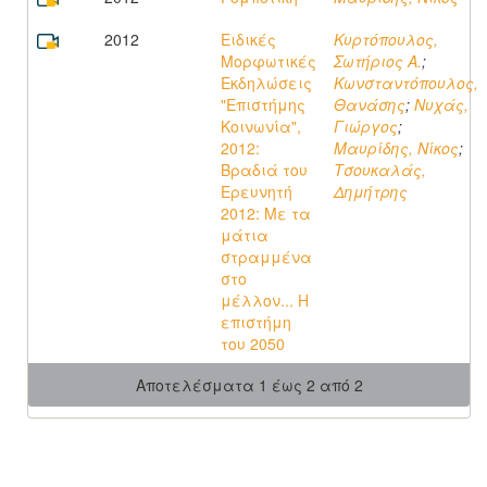
2012
Ειδικές
Κυρτόπουλος,
Μορφωτικές
Σωτήριος Α.
;
Εκδηλώσεις
Κωνσταντόπουλος,
"Επιστήμης
Θανάσης
;
Νυχάς,
Κοινωνία",
Γιώργος
;
2012:
Μαυρίδης, Νίκος
;
Βραδιά του
Τσουκαλάς,
Ερευνητή
Δημήτρης
2012: Με τα
μάτια
στραμμένα
στο
μέλλον... Η
επιστήμη
του 2050
Αποτελέσματα 1 έως 2 από 2