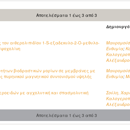
Αποτελέσματα 1 έως 3 από 3
Δημιουργό
του αιθερολιπιδίου 1-S-εξαδεκυλο-2-O-μεθυλο-
Μαυρομούσ
σφοχολίνη
Ευθυμία
;
Κ
Καλογεροπ
Αλέξανδρο
οτήτων βιοδραστικών μορίων σε μεμβράνες με
Μαυρομούσ
 πυρηνικού μαγνητικού συντονισμού υψηλής
Ευθυμία
;
Μ
εροειδών με αγχολυτική και σπασμολυτική
Σούλη, Χαρ
Καλογεροπ
Αλέξανδρο
Αποτελέσματα 1 έως 3 από 3