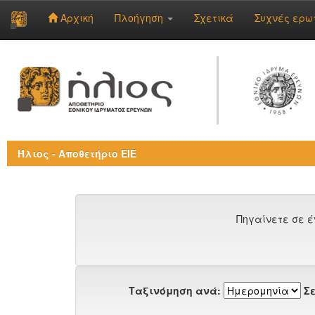
Αρχική
Πλοήγηση
Σχετικά
Συχνές ερω
Skip
navigation
Ήλιος - Αποθετήριο ΕΙΕ
Πηγαίνετε σε έ
Ταξινόμηση ανά:
Σε