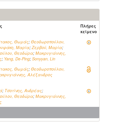
ς
Πλήρες
κείμενο
τακος, Θωμάς
;
Θεοδωροπούλου,
ουφάκη, Μαρία
;
Ζερβού, Μαρία
;
ούλου, Θεοδώρα
;
Μακρυγιάννης,
ς
;
Yang, De-Ping
;
Sonyyan, Lin
τακος, Θωμάς
;
Θεοδωροπούλου,
ακρυγιάννης, Αλέξανδρος
ά
;
Τσοτίνης, Ανδρέας
;
ούλου, Θεοδώρα
;
Μακρυγιάννης,
ς