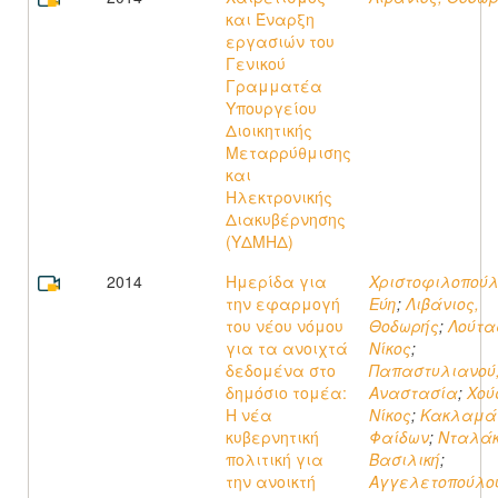
και Έναρξη
εργασιών του
Γενικού
Γραμματέα
Υπουργείου
Διοικητικής
Μεταρρύθμισης
και
Ηλεκτρονικής
Διακυβέρνησης
(ΥΔΜΗΔ)
2014
Ημερίδα για
Χριστοφιλοπούλ
την εφαρμογή
Εύη
;
Λιβάνιος,
του νέου νόμου
Θοδωρής
;
Λούτα
για τα ανοιχτά
Νίκος
;
δεδομένα στο
Παπαστυλιανού
δημόσιο τομέα:
Αναστασία
;
Χού
Η νέα
Νίκος
;
Κακλαμά
κυβερνητική
Φαίδων
;
Νταλάκ
πολιτική για
Βασιλική
;
την ανοικτή
Αγγελετοπούλο