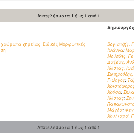
Αποτελέσματα 1 έως 1 από 1
Δημιουργό
 χρώματα χημείας, Ειδικές Μορφωτικές
Βογιατζής, 
ωση
Ιωάννα
;
Μαρ
Μούσδης, Γε
Δαζέας, Αν
Κώστας, Ιωά
Σωτηρούδης,
Γιώργος
;
Τά
Χριστόφορο
Χρύσα
;
Σκλα
Κώστας
;
Ζου
Παπακωνστα
Μάγδα
;
Φεγ
Χουλιαρά, 
Αποτελέσματα 1 έως 1 από 1