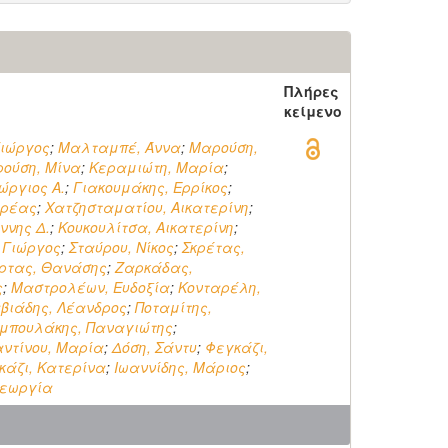
ς
Πλήρες
κείμενο
Γιώργος
;
Μαλταμπέ, Άννα
;
Μαρούση,
ούση, Μίνα
;
Κεραμιώτη, Μαρία
;
ώργιος Α.
;
Γιακουμάκης, Ερρίκος
;
δρέας
;
Χατζησταματίου, Αικατερίνη
;
ννης Δ.
;
Κουκουλίτσα, Αικατερίνη
;
 Γιώργος
;
Σταύρου, Νίκος
;
Σκρέτας,
ρτας, Θανάσης
;
Ζαρκάδας,
ς
;
Μαστρολέων, Ευδοξία
;
Κονταρέλη,
βιάδης, Λέανδρος
;
Ποταμίτης,
μπουλάκης, Παναγιώτης
;
ντίνου, Μαρία
;
Δόση, Σάντυ
;
Φεγκάζι,
κάζι, Κατερίνα
;
Ιωαννίδης, Μάριος
;
Γεωργία