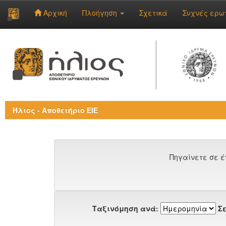
Αρχική
Πλοήγηση
Σχετικά
Συχνές ερω
Skip
navigation
Ήλιος - Αποθετήριο ΕΙΕ
Πηγαίνετε σε έ
Ταξινόμηση ανά:
Σε