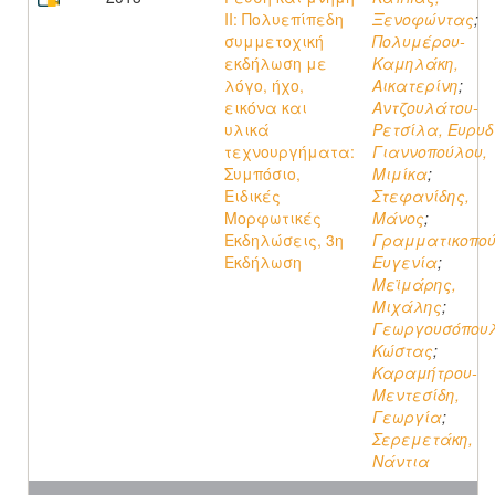
II: Πολυεπίπεδη
Ξενοφώντας
;
συμμετοχική
Πολυμέρου-
εκδήλωση με
Καμηλάκη,
λόγο, ήχο,
Αικατερίνη
;
εικόνα και
Αντζουλάτου-
υλικά
Ρετσίλα, Ευρυδ
τεχνουργήματα:
Γιαννοπούλου,
Συμπόσιο,
Μιμίκα
;
Ειδικές
Στεφανίδης,
Μορφωτικές
Μάνος
;
Εκδηλώσεις, 3η
Γραμματικοπού
Εκδήλωση
Ευγενία
;
Μεϊμάρης,
Μιχάλης
;
Γεωργουσόπουλ
Κώστας
;
Καραμήτρου-
Μεντεσίδη,
Γεωργία
;
Σερεμετάκη,
Νάντια