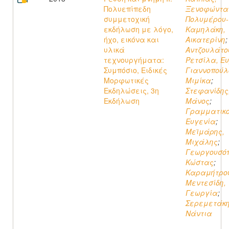
Πολυεπίπεδη
Ξενοφώντα
συμμετοχική
Πολυμέρου-
εκδήλωση με λόγο,
Καμηλάκη,
ήχο, εικόνα και
Αικατερίνη
;
υλικά
Αντζουλάτο
τεχνουργήματα:
Ρετσίλα, Ευ
Συμπόσιο, Ειδικές
Γιαννοπούλ
Μορφωτικές
Μιμίκα
;
Εκδηλώσεις, 3η
Στεφανίδης
Εκδήλωση
Μάνος
;
Γραμματικο
Ευγενία
;
Μεϊμάρης,
Μιχάλης
;
Γεωργουσόπ
Κώστας
;
Καραμήτρο
Μεντεσίδη,
Γεωργία
;
Σερεμετάκη
Νάντια