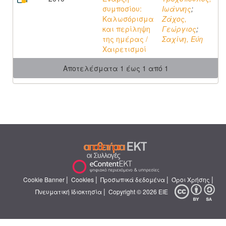
συμποσίου:
Ιωάννης
;
Καλωσόρισμα
Ζάχος,
και περίληψη
Γεώργιος
;
της ημέρας /
Σαχίνη, Εύη
Χαιρετισμοί
Αποτελέσματα 1 έως 1 από 1
|
|
|
|
Cookie Banner
Cookies
Προσωπικά δεδομένα
Όροι Χρήσης
|
Πνευματική Ιδιοκτησία
Copyright © 2026 ΕΙΕ