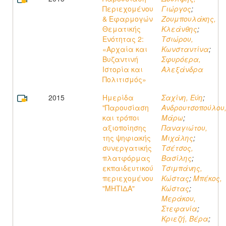
Περιεχομένου
Γιώργος
;
& Εφαρμογών
Ζουμπουλάκης,
Θεματικής
Κλεάνθης
;
Ενότητας 2:
Τσιώρου,
«Αρχαία και
Κωνσταντίνα
;
Βυζαντινή
Σφυρόερα,
Ιστορία και
Αλεξάνδρα
Πολιτισμός»
2015
Hμερίδα
Σαχίνη, Εύη
;
"Παρουσίαση
Ανδρουτσοπούλου
και τρόποι
Μάρω
;
αξιοποίησης
Παναγιώτου,
της ψηφιακής
Μιχάλης
;
συνεργατικής
Τσέτσος,
πλατφόρμας
Βασίλης
;
εκπαιδευτικού
Τσιμπάνης,
περιεχομένου
Κώστας
;
Μπέκος,
"ΜΗΤΙΔΑ"
Κώστας
;
Μεράκου,
Στεφανία
;
Κριεζή, Βέρα
;