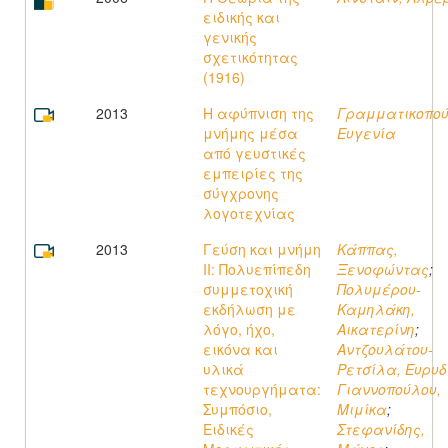
ειδικής και
γενικής
σχετικότητας
(1916)
2013
Η αφύπνιση της
Γραμματικοπού
μνήμης μέσα
Ευγενία
από γευστικές
εμπειρίες της
σύγχρονης
λογοτεχνίας
2013
Γεύση και μνήμη
Κάππας,
II: Πολυεπίπεδη
Ξενοφώντας
;
συμμετοχική
Πολυμέρου-
εκδήλωση με
Καμηλάκη,
λόγο, ήχο,
Αικατερίνη
;
εικόνα και
Αντζουλάτου-
υλικά
Ρετσίλα, Ευρυδ
τεχνουργήματα:
Γιαννοπούλου,
Συμπόσιο,
Μιμίκα
;
Ειδικές
Στεφανίδης,