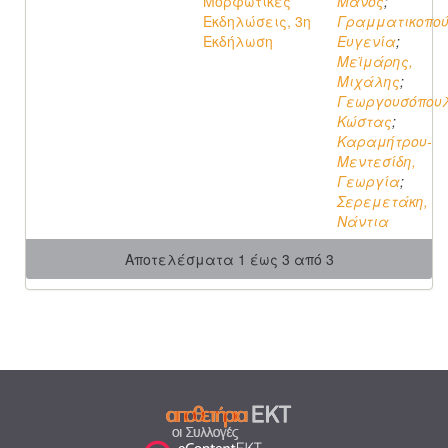
Μορφωτικές
Μάνος
;
Εκδηλώσεις, 3η
Γραμματικοπού
Εκδήλωση
Ευγενία
;
Μεϊμάρης,
Μιχάλης
;
Γεωργουσόπουλ
Κώστας
;
Καραμήτρου-
Μεντεσίδη,
Γεωργία
;
Σερεμετάκη,
Νάντια
Αποτελέσματα 1 έως 3 από 3