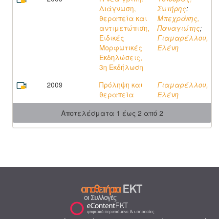
Διάγνωση,
Σωτήρης
;
θεραπεία και
Μπεχράκης,
αντιμετώπιση,
Παναγιώτης
;
Ειδικές
Γιαμαρέλλου,
Μορφωτικές
Ελένη
Εκδηλώσεις,
3η Εκδήλωση
2009
Πρόληψη και
Γιαμαρέλλου,
θεραπεία
Ελένη
Αποτελέσματα 1 έως 2 από 2