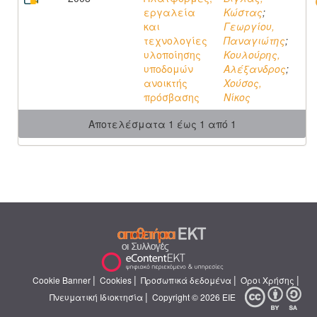
εργαλεία
Κώστας
;
και
Γεωργίου,
τεχνολογίες
Παναγιώτης
;
υλοποίησης
Κουλούρης,
υποδομών
Αλέξανδρος
;
ανοικτής
Χούσος,
πρόσβασης
Νίκος
Αποτελέσματα 1 έως 1 από 1
|
|
|
|
Cookie Banner
Cookies
Προσωπικά δεδομένα
Όροι Χρήσης
|
Πνευματική Ιδιοκτησία
Copyright © 2026 ΕΙΕ