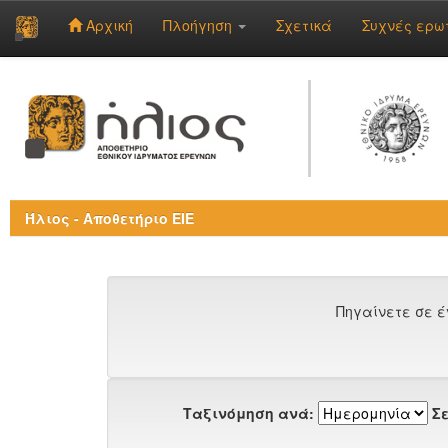
Αρχική
Πλοήγηση
Σχετικά
Συχνές ερω
Skip
navigation
Ήλιος - Αποθετήριο ΕΙΕ
Πηγαίνετε σε έ
Ταξινόμηση ανά:
Σε