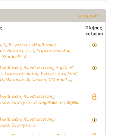
επόμενο >
ς
Πλήρες
κείμενο
s, N
;
Κεφαλάς, Αλκιβιάδης
ος
;
Κόλλια, Ζωή
;
Σαραντοπούλου,
;
Skordoulis, C
λκιβιάδης Κωνσταντίνος
;
Argitis, P
;
ή
;
Σαραντοπούλου, Ευαγγελία
;
Ford,
AD
;
Marranca, A
;
Danson, CN
;
Knott, J
;
λκιβιάδης Κωνσταντίνος
;
ύλου, Ευαγγελία
;
Gogolides, E.
;
Argitis,
λκιβιάδης Κωνσταντίνος
;
ύλου, Ευαγγελία