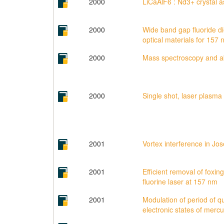
2000
LiCaAlF6 : Nd3+ crystal a
2000
Wide band gap fluoride die
optical materials for 157
2000
Mass spectroscopy and abla
2000
Single shot, laser plasm
2001
Vortex interference in Jo
2001
Efficient removal of foxi
fluorine laser at 157 nm
2001
Modulation of period of q
electronic states of mercu