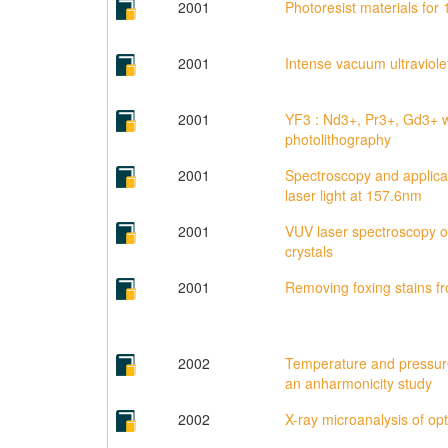
2001
Photoresist materials for
2001
Intense vacuum ultraviole
2001
YF3 : Nd3+, Pr3+, Gd3+ wi
photolithography
2001
Spectroscopy and applicat
laser light at 157.6nm
2001
VUV laser spectroscopy of
crystals
2001
Removing foxing stains f
2002
Temperature and pressu
an anharmonicity study
2002
X-ray microanalysis of op