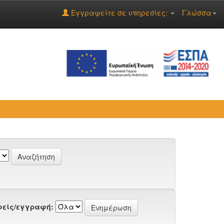
Εγγραφείτε σε υπηρεσίες:
Γλώσσα
είς/εγγραφή: