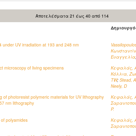
Αποτελέσματα 21 έως 40 από 114
Δημιουργό
.4 under UV irradiation at 193 and 248 nm
Vassilopoulo
Κωνσταντίν
Ευαγγελία
ct microscopy of living specimens
Κεφαλάς, Α
Κόλλια, Ζω
TW
;
Stead, 
Neely, D
of photoresist polymeric materials for UV lithography
Κεφαλάς, Α
57 nm lithography
Σαραντοπο
P.
 of polyamides
Κεφαλάς, Α
Σαραντοπο