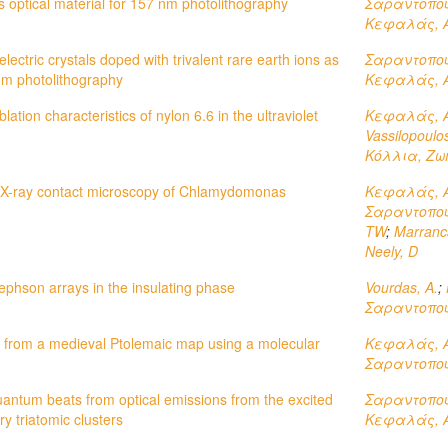
s optical material for 157 nm photolithography
Σαραντοπο
Κεφαλάς, Α
lectric crystals doped with trivalent rare earth ions as
Σαραντοπο
 nm photolithography
Κεφαλάς, Α
tion characteristics of nylon 6.6 in the ultraviolet
Κεφαλάς, Α
Vassilopoulos
Κόλλια, Ζω
a X-ray contact microscopy of Chlamydomonas
Κεφαλάς, Α
Σαραντοπο
TW
;
Marranc
Neely, D
sephson arrays in the insulating phase
Vourdas, A.
;
Σαραντοπο
ng from a medieval Ptolemaic map using a molecular
Κεφαλάς, Α
Σαραντοπο
uantum beats from optical emissions from the excited
Σαραντοπο
ry triatomic clusters
Κεφαλάς, Α