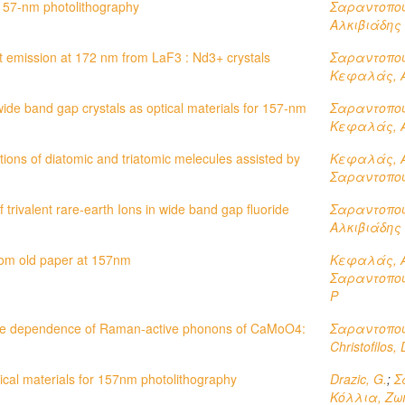
 157-nm photolithography
Σαραντοπο
Αλκιβιάδης
t emission at 172 nm from LaF3 : Nd3+ crystals
Σαραντοπο
Κεφαλάς, Α
de band gap crystals as optical materials for 157-nm
Σαραντοπο
Κεφαλάς, Α
ions of diatomic and triatomic melecules assisted by
Κεφαλάς, Α
Σαραντοπο
 trivalent rare-earth Ions in wide band gap fluoride
Σαραντοπο
Αλκιβιάδης
rom old paper at 157nm
Κεφαλάς, Α
Σαραντοπο
P
re dependence of Raman-active phonons of CaMoO4:
Σαραντοπο
Christofilos, 
tical materials for 157nm photolithography
Drazic, G.
;
Σ
Κόλλια, Ζω