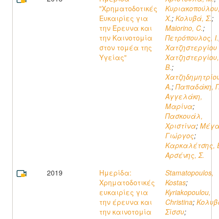
"Χρηματοδοτικές
Κυριακοπούλου
Ευκαιρίες για
X.
;
Κολυβά, Σ.
;
την Έρευνα και
Maiorino, C.
;
την Καινοτομία
Πετρόπουλος, Ι.
στον τομέα της
Χατζηστεργίου 
Υγείας"
Χατζηστεργίου,
Β.
;
Χατζηδημητρίου
A.
;
Παπαδάκη, Π
Αγγελάκη,
Μαρίνα
;
Πασκουάλ,
Χριστίνα
;
Μέγα
Γιώργος
;
Καρκαλέτσης, 
Αρσένης, Σ.
2019
Ημερίδα:
Stamatopoulos,
Χρηματοδοτικές
Kostas
;
ευκαιρίες για
Kyriakopoulou,
την έρευνα και
Christina
;
Κολυβ
την καινοτομία
Σίσσυ
;