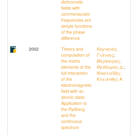
dichromatic
fields with
commensurate
frequencies are
simple functions
of the phase
difference
2002
Theory and
Κομνηνός,
computation of
Γιάννης
;
the matrix
Μερκούρης,
elements of the
Θεόδωρος Δ.
;
full interaction
Νικολαΐδης,
of the
Κλεάνθης A.
electromagnetic
field with an
atomic state:
Application to
the Rydberg
and the
continuous
spectrum