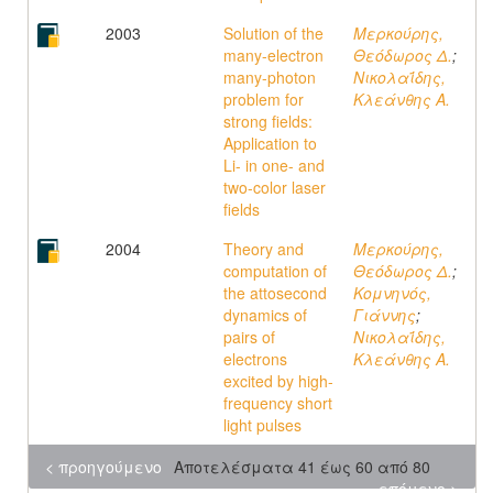
2003
Solution of the
Μερκούρης,
many-electron
Θεόδωρος Δ.
;
many-photon
Νικολαΐδης,
problem for
Κλεάνθης A.
strong fields:
Application to
Li- in one- and
two-color laser
fields
2004
Theory and
Μερκούρης,
computation of
Θεόδωρος Δ.
;
the attosecond
Κομνηνός,
dynamics of
Γιάννης
;
pairs of
Νικολαΐδης,
electrons
Κλεάνθης A.
excited by high-
frequency short
light pulses
< προηγούμενο
Αποτελέσματα 41 έως 60 από 80
επόμενο >