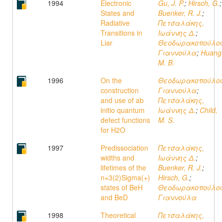
1994
Electronic
Gu, J. P.
;
Hirsch, G.
;
States and
Buenker, R. J.
;
Radiative
Πετσαλάκης,
Transitions in
Ιωάννης Δ.
;
Liar
Θεοδωρακοπούλου
Γιαννούλα
;
Huang
M. B.
1996
On the
Θεοδωρακοπούλου
construction
Γιαννούλα
;
and use of ab
Πετσαλάκης,
initio quantum
Ιωάννης Δ.
;
Child,
defect functions
M. S.
for H2O
1997
Predissociation
Πετσαλάκης,
widths and
Ιωάννης Δ.
;
lifetimes of the
Buenker, R. J.
;
n=3(2)Sigma(+)
Hirsch, G.
;
states of BeH
Θεοδωρακοπούλου
and BeD
Γιαννούλα
1998
Theoretical
Πετσαλάκης,