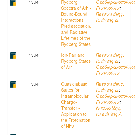
1994
Rydberg
Θεοδωρακοπούλου
Spectra of Arh -
Γιαννούλα
;
Bound-Bound
Πετσαλάκης,
Interactions,
Ιωάννης Δ.
Predissociation,
and Radiative
Lifetimes of the
Rydberg States
1994
Ion-Pair and
Πετσαλάκης,
Rydberg States
Ιωάννης Δ.
;
of Arh
Θεοδωρακοπούλου
Γιαννούλα
1994
Quasidiabatic
Πετσαλάκης,
States for
Ιωάννης Δ.
;
Intramolecular
Θεοδωρακοπούλου
Charge-
Γιαννούλα
;
Transfer -
Νικολαΐδης,
Application to
Κλεάνθης A.
the Protonation
of Nh3