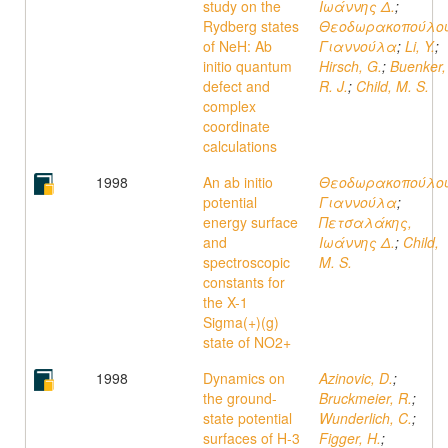
study on the
Ιωάννης Δ.
;
Rydberg states
Θεοδωρακοπούλου
of NeH: Ab
Γιαννούλα
;
Li, Y.
;
initio quantum
Hirsch, G.
;
Buenker,
defect and
R. J.
;
Child, M. S.
complex
coordinate
calculations
1998
An ab initio
Θεοδωρακοπούλου
potential
Γιαννούλα
;
energy surface
Πετσαλάκης,
and
Ιωάννης Δ.
;
Child,
spectroscopic
M. S.
constants for
the X-1
Sigma(+)(g)
state of NO2+
1998
Dynamics on
Azinovic, D.
;
the ground-
Bruckmeier, R.
;
state potential
Wunderlich, C.
;
surfaces of H-3
Figger, H.
;