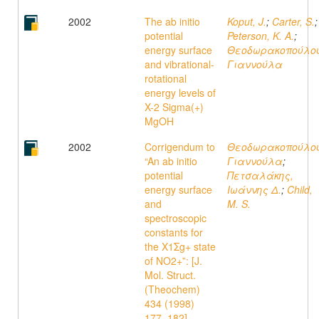
2002
The ab initio
Koput, J.
;
Carter, S.
;
potential
Peterson, K. A.
;
energy surface
Θεοδωρακοπούλου
and vibrational-
Γιαννούλα
rotational
energy levels of
X-2 Sigma(+)
MgOH
2002
Corrigendum to
Θεοδωρακοπούλου
“An ab initio
Γιαννούλα
;
potential
Πετσαλάκης,
energy surface
Ιωάννης Δ.
;
Child,
and
M. S.
spectroscopic
constants for
the X1Σg+ state
of NO2+”: [J.
Mol. Struct.
(Theochem)
434 (1998)
177–182]