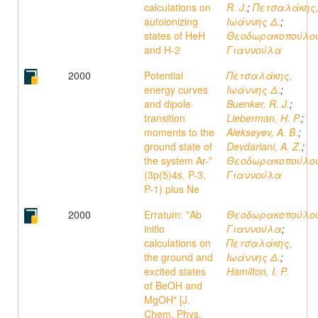
calculations on
R. J.
;
Πετσαλάκης
autoionizing
Ιωάννης Δ.
;
states of HeH
Θεοδωρακοπούλου
and H-2
Γιαννούλα
2000
Potential
Πετσαλάκης,
energy curves
Ιωάννης Δ.
;
and dipole
Buenker, R. J.
;
transition
Lieberman, H. P.
;
moments to the
Alekseyev, A. B.
;
ground state of
Devdariani, A. Z.
;
the system Ar-*
Θεοδωρακοπούλου
(3p(5)4s, P-3,
Γιαννούλα
P-1) plus Ne
2000
Erratum: "Ab
Θεοδωρακοπούλου
initio
Γιαννούλα
;
calculations on
Πετσαλάκης,
the ground and
Ιωάννης Δ.
;
excited states
Hamilton, I. P.
of BeOH and
MgOH" [J.
Chem. Phys.