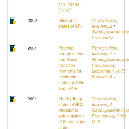
111, 10484
(1999)]
2000
Electronic
Πετσαλάκης,
states of CF+
Ιωάννης Δ.
;
Θεοδωρακοπούλου
Γιαννούλα
2001
Potential
Πετσαλάκης,
energy curves
Ιωάννης Δ.
;
and dipole
Θεοδωρακοπούλου
transition
Γιαννούλα
;
moments for
Liebermann, H. P.
;
electronic
Buenker, R. J.
states of ArHe
and HeNe
2001
The Rydberg
Πετσαλάκης,
states of NO2:
Ιωάννης Δ.
;
Vibrational
Θεοδωρακοπούλου
autoionization
Γιαννούλα
;
Child,
of the nd sigma
M. S.
states