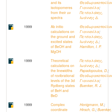
and its
Θεοδωρακοπούλου
isotopomeres
Γιαννούλα
;
from their uv
Πετσαλάκης,
spectra
Ιωάννης Δ.
1999
Ab initio
Θεοδωρακοπούλου
calculations on
Γιαννούλα
;
the ground and
Πετσαλάκης,
excited states
Ιωάννης Δ.
;
of BeOH and
Hamilton, I. P.
MgOH
1999
Theoretical
Πετσαλάκης,
calculations on
Ιωάννης Δ.
;
the linewidths
Papadopoulos, D.
;
of rovibrational
Θεοδωρακοπούλου
levels of the 3d
Γιαννούλα
;
Rydberg states
Buenker, R. J.
of BeH and
BeD
1999
Complex
Honigmann, M.
;
coordinate
Hirsch, G.
;
Buenker,