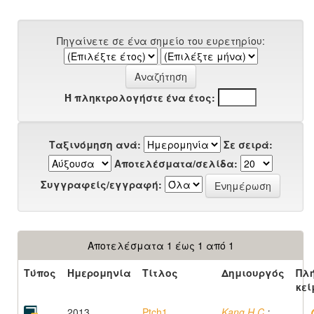
Πηγαίνετε σε ένα σημείο του ευρετηρίου:
Ή πληκτρολογήστε ένα έτος:
Ταξινόμηση ανά:
Σε σειρά:
Αποτελέσματα/σελίδα:
Συγγραφείς/εγγραφή:
Αποτελέσματα 1 έως 1 από 1
Τύπος
Ημερομηνία
Τίτλος
Δημιουργός
Πλ
κεί
2013
Ptch1
Kang H.C.
;