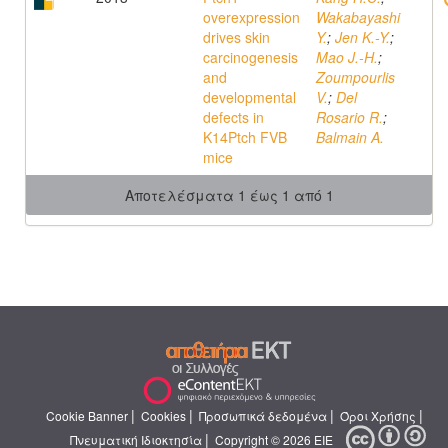
overexpression
Wakabayashi
drives skin
Y.
;
Jen K.-Y.
;
carcinogenesis
Mao J.-H.
;
and
Zoumpourlis
developmental
V.
;
Del
defects in
Rosario R.
;
K14Ptch FVB
Balmain A.
mice
Αποτελέσματα 1 έως 1 από 1
|
|
|
|
Cookie Banner
Cookies
Προσωπικά δεδομένα
Όροι Χρήσης
|
Πνευματική Ιδιοκτησία
Copyright © 2026 ΕΙΕ