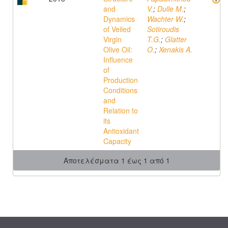
and
V.
;
Dulle M.
;
Dynamics
Wachter W.
;
of Veiled
Sotiroudis
Virgin
T.G.
;
Glatter
Olive Oil:
O.
;
Xenakis A.
Influence
of
Production
Conditions
and
Relation to
its
Antioxidant
Capacity
Αποτελέσματα 1 έως 1 από 1