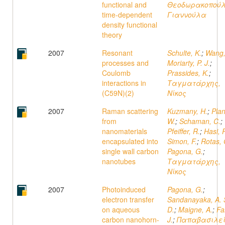
functional and
Θεοδωρακοπούλ
time-dependent
Γιαννούλα
density functional
theory
2007
Resonant
Schulte, K.
;
Wang,
processes and
Moriarty, P. J.
;
Coulomb
Prassides, K.
;
interactions in
Ταγματάρχης,
(C59N)(2)
Νίκος
2007
Raman scattering
Kuzmany, H.
;
Plan
from
W.
;
Schaman, C.
;
nanomaterials
Pfeiffer, R.
;
Hasi, F
encapsulated into
Simon, F.
;
Rotas, 
single wall carbon
Pagona, G.
;
nanotubes
Ταγματάρχης,
Νίκος
2007
Photoinduced
Pagona, G.
;
electron transfer
Sandanayaka, A. 
on aqueous
D.
;
Maigne, A.
;
Fa
carbon nanohorn-
J.
;
Παπαβασιλεί