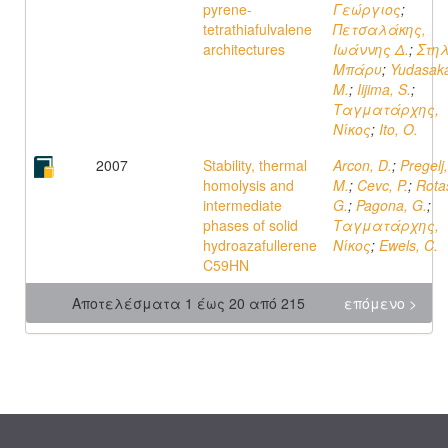
pyrene-
Γεώργιος
;
tetrathiafulvalene
Πετσαλάκης,
architectures
Ιωάννης Δ.
;
Στηλ
Μπάρυ
;
Yudasak
M.
;
Iijima, S.
;
Ταγματάρχης,
Νίκος
;
Ito, O.
2007
Stability, thermal
Arcon, D.
;
Pregelj,
homolysis and
M.
;
Cevc, P.
;
Rota
intermediate
G.
;
Pagona, G.
;
phases of solid
Ταγματάρχης,
hydroazafullerene
Νίκος
;
Ewels, C.
C59HN
Αποτελέσματα 1 έως 20 από 215
επόμενο >