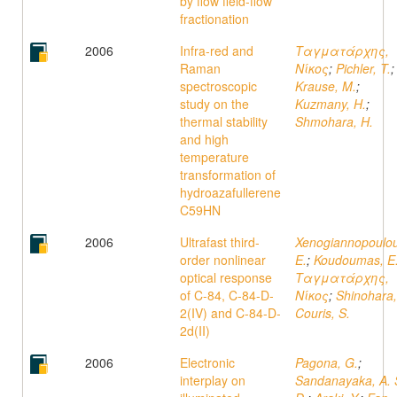
by flow field-flow
fractionation
2006
Infra-red and
Ταγματάρχης,
Raman
Νίκος
;
Pichler, T.
;
spectroscopic
Krause, M.
;
study on the
Kuzmany, H.
;
thermal stability
Shmohara, H.
and high
temperature
transformation of
hydroazafullerene
C59HN
2006
Ultrafast third-
Xenogiannopoulou
order nonlinear
E.
;
Koudoumas, E
optical response
Ταγματάρχης,
of C-84, C-84-D-
Νίκος
;
Shinohara,
2(IV) and C-84-D-
Couris, S.
2d(II)
2006
Electronic
Pagona, G.
;
interplay on
Sandanayaka, A. 