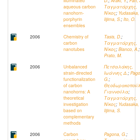
illuminated
D.
;
Araki, Y.
;
Fan, 
aqueous carbon
Ταγματάρχης,
nanohorn-
Νίκος
;
Yudasaka,
porphyrin
Iijima, S.
;
Ito, O.
ensembles
2006
Chemistry of
Tasis, D.
;
carbon
Ταγματάρχης,
nanotubes
Νίκος
;
Bianco, A.
;
Prato, M.
2006
Unbalanced
Πετσαλάκης,
strain-directed
Ιωάννης Δ.
;
Pago
functionalization
G.
;
of carbon
Θεοδωρακοπούλ
nanohorns: A
Γιαννούλα
;
theoretical
Ταγματάρχης,
investigation
Νίκος
;
Yudasaka,
based on
Iijima, S.
complementary
methods
2006
Carbon
Pagona, G.
;