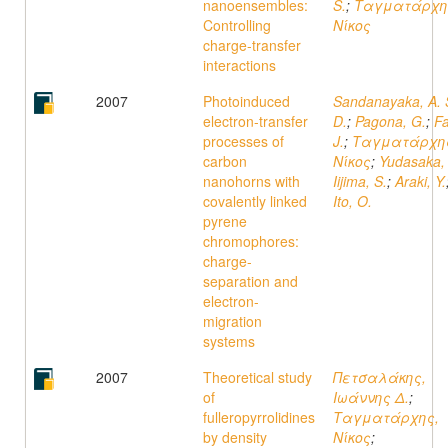
nanoensembles:
S.
;
Ταγματάρχη
Controlling
Νίκος
charge-transfer
interactions
2007
Photoinduced
Sandanayaka, A. 
electron-transfer
D.
;
Pagona, G.
;
Fa
processes of
J.
;
Ταγματάρχη
carbon
Νίκος
;
Yudasaka,
nanohorns with
Iijima, S.
;
Araki, Y.
covalently linked
Ito, O.
pyrene
chromophores:
charge-
separation and
electron-
migration
systems
2007
Theoretical study
Πετσαλάκης,
of
Ιωάννης Δ.
;
fulleropyrrolidines
Ταγματάρχης,
by density
Νίκος
;