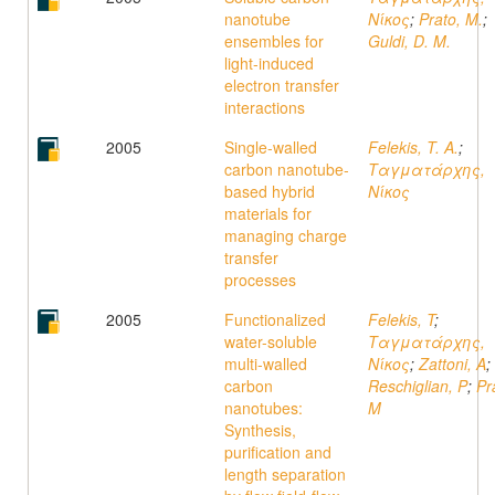
nanotube
Νίκος
;
Prato, M.
;
ensembles for
Guldi, D. M.
light-induced
electron transfer
interactions
2005
Single-walled
Felekis, T. A.
;
carbon nanotube-
Ταγματάρχης,
based hybrid
Νίκος
materials for
managing charge
transfer
processes
2005
Functionalized
Felekis, T
;
water-soluble
Ταγματάρχης,
multi-walled
Νίκος
;
Zattoni, A
;
carbon
Reschiglian, P
;
Pr
nanotubes:
M
Synthesis,
purification and
length separation