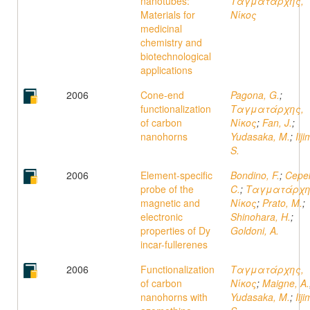
nanotubes:
Ταγματάρχης,
Materials for
Νίκος
medicinal
chemistry and
biotechnological
applications
2006
Cone-end
Pagona, G.
;
functionalization
Ταγματάρχης,
of carbon
Νίκος
;
Fan, J.
;
nanohorns
Yudasaka, M.
;
Iij
S.
2006
Element-specific
Bondino, F.
;
Cepe
probe of the
C.
;
Ταγματάρχη
magnetic and
Νίκος
;
Prato, M.
;
electronic
Shinohara, H.
;
properties of Dy
Goldoni, A.
incar-fullerenes
2006
Functionalization
Ταγματάρχης,
of carbon
Νίκος
;
Maigne, A.
nanohorns with
Yudasaka, M.
;
Iij