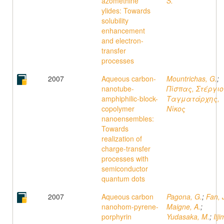
azomethine
S.
ylides: Towards
solubility
enhancement
and electron-
transfer
processes
2007
Aqueous carbon-
Mountrichas, G.
;
nanotube-
Πίσπας, Στέργιο
amphiphilic-block-
Ταγματάρχης,
copolymer
Νίκος
nanoensembles:
Towards
realization of
charge-transfer
processes with
semiconductor
quantum dots
2007
Aqueous carbon
Pagona, G.
;
Fan, 
nanohom-pyrene-
Maigne, A.
;
porphyrin
Yudasaka, M.
;
Iij