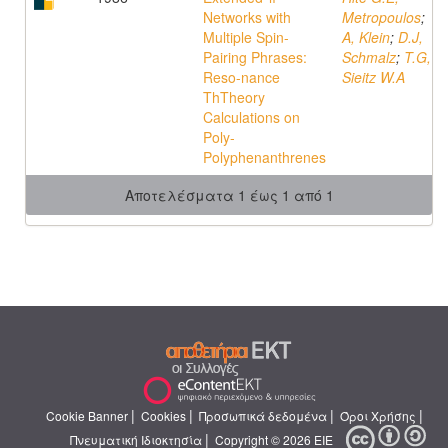
Networks with
Metropoulos
;
Multiple Spin-
A, Klein
;
D.J,
Pairing Phrases:
Schmalz
;
T.G,
Reso-nance
Sieitz W.A
ThTheory
Calculations on
Poly-
Polyphenanthrenes
Αποτελέσματα 1 έως 1 από 1
|
|
|
|
Cookie Banner
Cookies
Προσωπικά δεδομένα
Όροι Χρήσης
|
Πνευματική Ιδιοκτησία
Copyright © 2026 ΕΙΕ