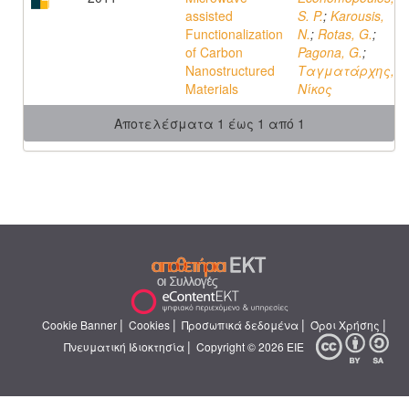
assisted
S. P.
;
Karousis,
Functionalization
N.
;
Rotas, G.
;
of Carbon
Pagona, G.
;
Nanostructured
Ταγματάρχης,
Materials
Νίκος
Αποτελέσματα 1 έως 1 από 1
|
|
|
|
Cookie Banner
Cookies
Προσωπικά δεδομένα
Όροι Χρήσης
|
Πνευματική Ιδιοκτησία
Copyright © 2026 ΕΙΕ