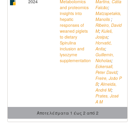
2024
Metabolomics
Martins, Cátia
and proteomics
Falcão
;
insights into
Matzapetakis,
hepatic
Manolis
;
responses of
Ribeiro, David
weaned piglets
M
;
Kuleš,
to dietary
Josipa
;
Spirulina
Horvatić,
inclusion and
Anita
;
lysozyme
Guillemin,
supplementation
Nicholas
;
Eckersall,
Peter David
;
Freire, João P
B
;
Almeida,
André M
;
Prates, José
A M
Αποτελέσματα 1 έως 2 από 2