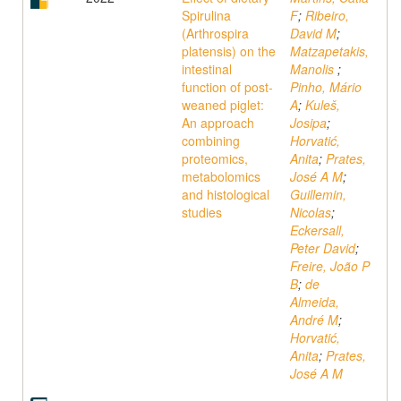
Spirulina
F
;
Ribeiro,
(Arthrospira
David M
;
platensis) on the
Matzapetakis,
intestinal
Manolis
;
function of post-
Pinho, Mário
weaned piglet:
A
;
Kuleš,
An approach
Josipa
;
combining
Horvatić,
proteomics,
Anita
;
Prates,
metabolomics
José A M
;
and histological
Guillemin,
studies
Nicolas
;
Eckersall,
Peter David
;
Freire, João P
B
;
de
Almeida,
André M
;
Horvatić,
Anita
;
Prates,
José A M