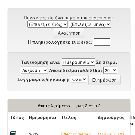
Πηγαίνετε σε ένα σημείο του ευρετηρίου:
Ή πληκτρολογήστε ένα έτος:
Ταξινόμηση ανά:
Σε σειρά:
Αποτελέσματα/σελίδα:
Συγγραφείς/εγγραφή:
Αποτελέσματα 1 έως 2 από 2
Τύπος
Ημερομηνία
Τίτλος
Δημιουργός
Π
κε
2022
Effect of dietary
Martins, Cátia