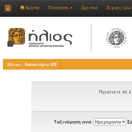
Αρχική
Πλοήγηση
Σχετικά
Συχνές ερω
Skip
navigation
Ήλιος - Αποθετήριο ΕΙΕ
Πηγαίνετε σε έ
Ταξινόμηση ανά:
Σε