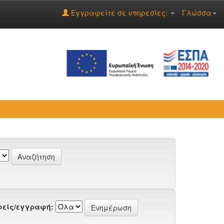
Εγγραφείτε σε υπηρεσίες:
Γλώσσα
είς/εγγραφή: