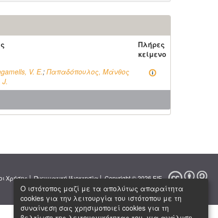
ός
Πλήρες
κείμενο
ngamells, V. E.
;
Παπαδόπουλος, Μάνθος
 J.
|
|
οι Χρήσης
Πνευματική Ιδιοκτησία
Copyright © 2026 ΕΙΕ
Ο ιστότοπος μαζί με τα απολύτως απαραίτητα
cookies για την λειτουργία του ιστότοπου με τη
συναίνεση σας χρησιμοποιεί cookies για τη
βελτίωση της λειτουργικότητας του, για ανάλυση,