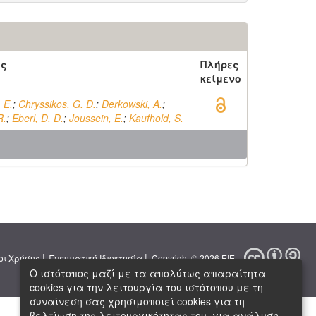
ός
Πλήρες
κείμενο
. E.
;
Chryssikos, G. D.
;
Derkowski, A.
;
R.
;
Eberl, D. D.
;
Joussein, E.
;
Kaufhold, S.
|
|
οι Χρήσης
Πνευματική Ιδιοκτησία
Copyright © 2026 ΕΙΕ
Ο ιστότοπος μαζί με τα απολύτως απαραίτητα
cookies για την λειτουργία του ιστότοπου με τη
συναίνεση σας χρησιμοποιεί cookies για τη
βελτίωση της λειτουργικότητας του, για ανάλυση,