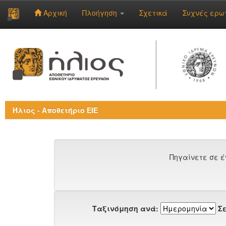
Αρχική
Πλοήγηση
Σχετικά
Συχνές ερω
Skip
navigation
Ήλιος - Αποθετήριο ΕΙΕ
Πηγαίνετε σε έ
Ταξινόμηση ανά:
Σε