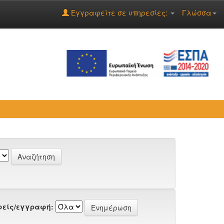
Εγγραφείτε σε υπηρεσίες:
Γλώσσα
είς/εγγραφή: