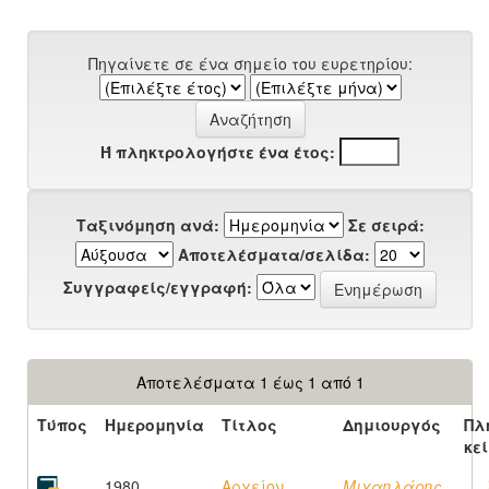
Πηγαίνετε σε ένα σημείο του ευρετηρίου:
Ή πληκτρολογήστε ένα έτος:
Ταξινόμηση ανά:
Σε σειρά:
Αποτελέσματα/σελίδα:
Συγγραφείς/εγγραφή:
Αποτελέσματα 1 έως 1 από 1
Τύπος
Ημερομηνία
Τίτλος
Δημιουργός
Πλ
κε
1980
Αρχείον
Μιχαηλάρης,