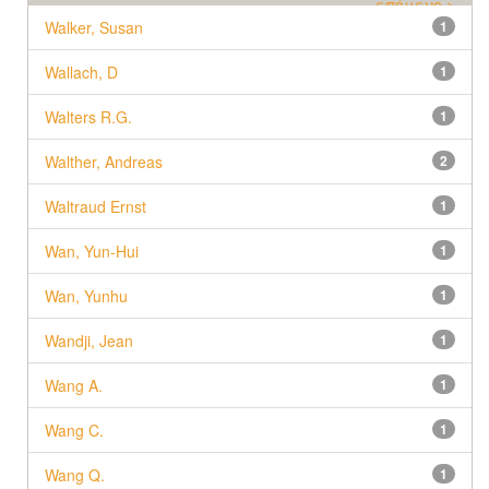
επόμενο >
Walker, Susan
1
Wallach, D
1
Walters R.G.
1
Walther, Andreas
2
Waltraud Ernst
1
Wan, Yun-Hui
1
Wan, Yunhu
1
Wandji, Jean
1
Wang A.
1
Wang C.
1
Wang Q.
1