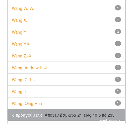
Wang W.-W.
1
Wang X.
1
Wang Y.
3
Wang Y.X.
1
Wang Z.-X.
1
Wang, Andrew H.‐J.
1
Wang, C. L. J.
1
Wang, L.
1
Wang, Qing Hua
1
< προηγούμενο
Αποτελέσματα 21 έως 40 από 233
επόμενο >