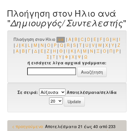
Πλοήγηση στον Ήλιο ανά
"
Δημιουργός/ Συντελεστής
"
Πλοήγηση στον Ήλιο
|
A
|
B
|
C
|
D
|
E
|
F
|
G
|
H
|
I
0-9
|
J
|
K
|
L
|
M
|
N
|
O
|
P
|
Q
|
R
|
S
|
T
|
U
|
V
|
W
|
X
|
Y
|
Z
|
Α
|
Β
|
Γ
|
Δ
|
Ε
|
Ζ
|
Η
|
Θ
|
Ι
|
Κ
|
Λ
|
Μ
|
Ν
|
Ξ
|
Ο
|
Π
|
Ρ
|
Σ
|
Τ
|
Υ
|
Φ
|
Χ
|
Ψ
|
Ω
ή εισάγετε λίγα αρχικά γράμματα:
Σε σειρά:
Αποτελέσματα/σελίδα
< προηγούμενο
Αποτελέσματα 21 έως 40 από 233